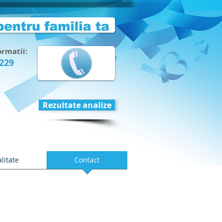
ormatii:
 229
Rezultate analize
alitate
Contact